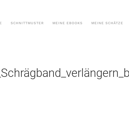
E
SCHNITTMUSTER
MEINE EBOOKS
MEINE SCHÄTZE
_Schrägband_verlängern_b