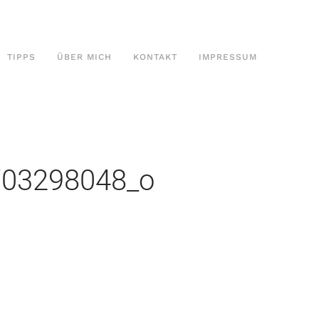
TIPPS
ÜBER MICH
KONTAKT
IMPRESSUM
703298048_o