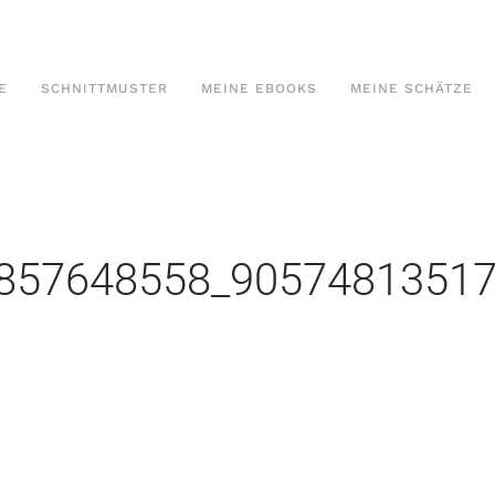
E
SCHNITTMUSTER
MEINE EBOOKS
MEINE SCHÄTZE
857648558_9057481351