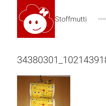
Stoffmutti
HOM
34380301_10214391